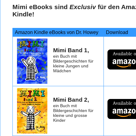
Mimi eBooks sind
Exclusiv
für den Ama
Kindle!
Amazon Kindle eBooks von Dr. Howey
Download
Mimi Band 1,
ein Buch mit
Bildergeschichten für
kleine Jungen und
Mädchen
Mimi Band 2,
ein Buch mit
Bildergeschichten für
kleine und grosse
Kinder