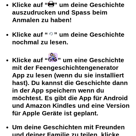
Klicke auf “
” um deine Geschichte
auszudrucken und Spass beim
Anmalen zu haben!
Klicke auf “
” um deine Geschichte
nochmal zu lesen.
Klicke auf “
” um eine Geschichte
mit der Feengeschichtengenerator
App zu lesen (wenn du sie installiert
hast). Du kannst die Geschichte dann
in der App speichern wenn du
möchtest. Es gibt die App für Android
und Amazon Kindles und eine Version
für Apple Geräte ist geplant.
Um deine Geschichten mit Freunden
und deiner Familie zu teilen, klicke