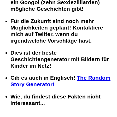
ein Googol (zehn Sexdezilliarden)
mögliche Geschichten gibt!
Für die Zukunft sind noch mehr
Möglichkeiten geplant! Kontaktiere
mich auf Twitter, wenn du
irgendwelche Vorschläge hast.
Dies ist der beste
Geschichtengenerator mit Bildern für
Kinder im Netz!
Gib es auch in Englisch!
The Random
Story Generator!
Wie, du findest diese Fakten nicht
interessant...