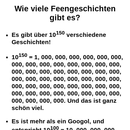
Wie viele Feengeschichten
gibt es?
150
Es gibt über 10
verschiedene
Geschichten!
150
10
= 1, 000, 000, 000, 000, 000, 000,
000, 000, 000, 000, 000, 000, 000, 000,
000, 000, 000, 000, 000, 000, 000, 000,
000, 000, 000, 000, 000, 000, 000, 000,
000, 000, 000, 000, 000, 000, 000, 000,
000, 000, 000, 000, 000, 000, 000, 000,
000, 000, 000, 000. Und das ist ganz
schön viel.
Es ist mehr als ein Googol, und
100